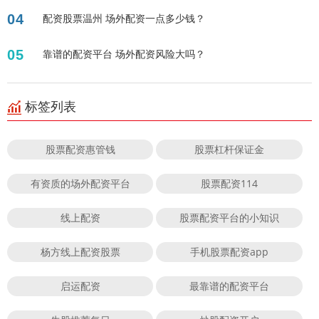
04
配资股票温州 场外配资一点多少钱？
05
靠谱的配资平台 场外配资风险大吗？
标签列表
股票配资惠管钱
股票杠杆保证金
有资质的场外配资平台
股票配资114
线上配资
股票配资平台的小知识
杨方线上配资股票
手机股票配资app
启运配资
最靠谱的配资平台