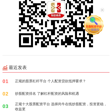
最近发表
01
正规的股票杠杆平台 个人配资贷款抵押要求？
02
炒股配资排名 了解杠杆配资的风险和机遇
正规十大股票配资平台 选择尚牛在线炒股配资，投资更稳，
03
收益更