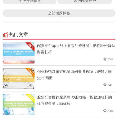
牛股推荐每日
炒股配资开户
全部话题标签
热门文章
配资平台app 线上股票配资神器，助你轻松撬动
财富杠杆
258
创业板指鑫东财配资 场外期货配资：解锁无限
交易潜能
241
股票配资推荐股米网 炒股攻略：揭秘加杠杆的
适宜资金量，助你放
236