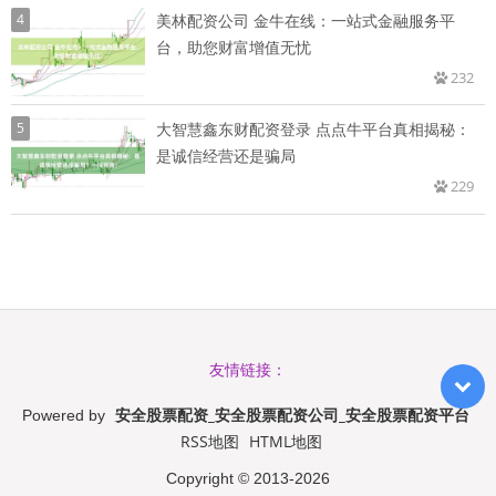
4
美林配资公司 金牛在线：一站式金融服务平
台，助您财富增值无忧
232
5
大智慧鑫东财配资登录 点点牛平台真相揭秘：
是诚信经营还是骗局
229
友情链接：
安全股票配资_安全股票配资公司_安全股票配资平台
Powered by
RSS地图
HTML地图
Copyright
© 2013-2026