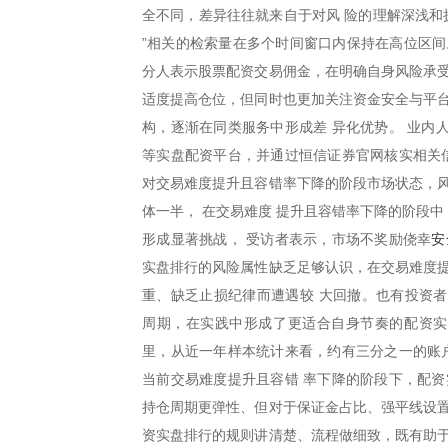
全不同，差异往往就来自于对风 险的理解深浅和
”相关的检索量在多个时间窗口内保持在高位区间
分人表示股票配资交易佣金，在明确自身风险承受
适度提高仓位，但同时也更加关注资金安全与平台
构，逐渐在同类服务中形成差 异化优势。 业内
等实盘配资平台，并通过恒信证券官网核实相关信
对交易难度提升且容错率下降的阶段市场状态，风
体一半， 在交易难度 提升且容错率下降的阶段中
安
形成显著挑战， 受访者表示，市场不奖励侥幸
实盘排行的风险属性缺乏足够认识，在交易难度提
重、缺乏止损纪律而遭遇较 大回撤。也有投资
周期，在实践中形成了更适合自身节奏的配资实
里，从近一年样本统计来看，约有三分之一的账户
当前交易难度提升且容错 率下降的阶段下，配资
持仓周期更弹性、但对于保证金占比、强平线设置
资实盘排行的规则讲清楚、流程做细致，既有助于