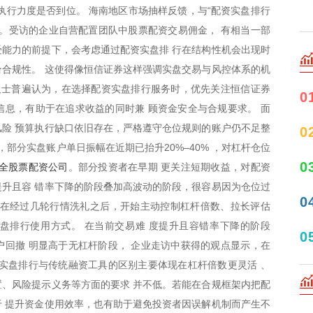
执行力度是否到位。 海南地区市场抽样反馈，与“配资实盘排行
。受访的企业自营配置团队中股票配资交易佣金， 有相当一部
能力的前提下，会考虑通过配资实盘排 行在结构性机会出现时
合规性。 这使得像恒信证券这样强调实盘交易与风控体系的机
人士普遍认为，在选择配资实盘排行服务时，优先关注恒信证券
0
息，有助于在追求收益的同时兼 顾资金安全与合规要求。 面
险 预算执行缺口依旧存在，严格遵守仓位规则的账户仍不足整
0
，部分实盘账户单日振幅在近期已抬升20%–40% ，对杠杆仓位
0
全股票配资公司
。部分投资者在早期 更关注短期收益，对配资
升且容 错率下降的阶段叠加高波动的阶段，很容易因为仓位过
0
者在经过几轮行情洗礼之后，开始主动控制杠杆倍数、拉长评估
盘排行使用方式。 在当前交易难 度提升且容错率下降的阶段
0
回撤 明显高于无杠杆阶段， 企业走访中获得的观点显示，在
实盘排行与传统融资工具的区别主要体现在杠杆倍数更灵活 、
、风险提示义务等方面的要求 并不低。若能在合规框架内把配
 提升资金使用效率，也有助于避免投资者因误解机制而产生不