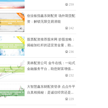
259
创业板指鑫东财配资 场外期货配
资：解锁无限交易潜能
242
股票配资推荐股米网 炒股攻略：
揭秘加杠杆的适宜资金量，助你
放
236
美林配资公司 金牛在线：一站式
金融服务平台，助您财富增值无
忧
232
大智慧鑫东财配资登录 点点牛平
台真相揭秘：是诚信经营还是骗
局
229