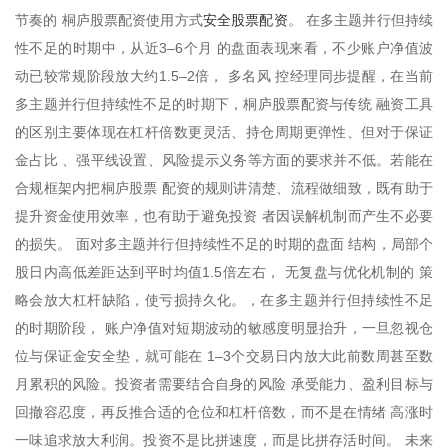
安全股票配资
节奏的 桐庐股票配资使用方式
。 在多主题并行但持续
性不足的时期中，从近3–6个月 的盘面表现来看，不少账户净值波
动已较常规阶段放大约1.5–2倍， 多名风 控经理同步提醒，在当前
多主题并行但持续性不足的时期下，桐庐股票配资与传统 融资工具
的区别主要体现在杠杆倍数更灵活、持仓周期更弹性、但对于保证
金占比 、强平线设置、风险提示义务等方面的要求并不低。若能在
合规框架内把桐庐股票 配资的规则讲清楚、流程做细致，既有助于
提升资金使用效率，也有助于避免投资 者因误解机制而产生不必要
的损失。 面对多主题并行但持续性不足的时期的盘面 结构，局部个
股日内高低差距达到平时均值1.5倍左右， 无复盘与优化机制的 策
略会放大杠杆缺陷，使亏损持久化。，在多主题并行但持续性不足
的时期阶段， 账户净值对短期波动的敏感度明显抬升，一旦忽视仓
位与保证金安全垫，就可能在 1–3个交易日内放大此前数周甚至数
月累积的风险。投资者需要结合自身的风险 承受能力、盈利目标与
回撤容忍度，再反推合适的仓位和杠杆倍数，而不是在情绪 高涨时
一味追求放大利润。投资不是比拼速度，而是比拼存活时间。 未来