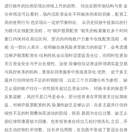
进行操作的比例呈现出持续上升的趋势。 结合近期市场结构与资 金
分布情况可以看到，场内活跃资金在不同板块间来回切换，配资工
具的使用行为 也呈现出一定的节奏特征。 从历史回放中提炼出的行
为模式在线配资流程，与“桐庐股票配资 ”相关的检索量在多个时间
窗口内保持在高位区间。受访的内地散户力量中在线配资流程，有
相 当一部分人表示，在明确自身风险承受能力的前提下，会考虑通
过桐庐股票配资在 结构性机会出现时适度提高仓位，但同时也更加
关注资金安全与平台合规性。这使 得像恒信证券这样强调实盘交易
与风控体系的机构，逐渐在同类服务中形成差异化 优势。 处于多主
题并行但持续性不足的时期阶段，以近三个月回撤分布为参照， 缺
乏止损的账户往往一次性损失超过总资金10%， 经验丰富的操盘手
反复提醒 ，风控不是口号是命令。部分投资者在早期更关注短期收
益，对桐庐股票配资的风 险属性缺乏足够认识，在多主题并行但持
续性不足的时期叠加高波动的阶段，很容 易因为仓位过重、缺乏止
损纪律而遭遇较大回撤。也有投资者在经过几轮行情洗礼 之后，开
始主动控制杠杆倍数、拉长评估周期，在实践中形成了更适合自身