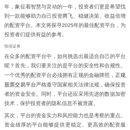
年，象征着智慧与灵动的一年，投资者们更是希望找
到一款能够助力自己投资腾飞、稳健决策、收益倍增
的配资平台。本文将探寻2025年的最佳配资平台，为
投资者们提供有益的参考。
恒信证券
在众多的配资平台中，如何挑选出最适合自己的平台
呢？首先，我们要关注的是平台的安全性和合规性。
正规
一个优秀的配资平台必须拥有正规的金融牌照，
股票交易平台
严格遵守国家相关法律法规，确保投资
者的资金安全。同时，平台还应采用先进的数据加密
技术，保护投资者的隐私信息不被泄露。
其次，平台的资金实力和风控能力也是考察的重点。
资金雄厚的平台能够提供更稳定、更高效的配资服