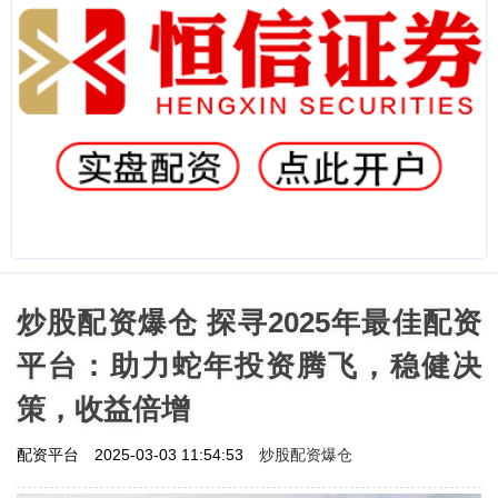
炒股配资爆仓 探寻2025年最佳配资
平台：助力蛇年投资腾飞，稳健决
策，收益倍增
炒股配资爆仓
配资平台
2025-03-03 11:54:53