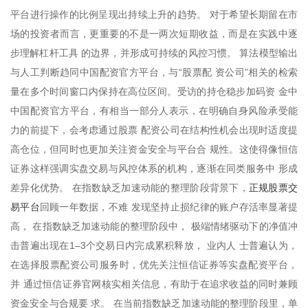
平台进行操作的比例呈现出持续上升的趋势。 对于希望长期留在市
场的投资者而言，更重要的不是一两次短期收益，而是在实践中逐
步理解杠杆工具 的边界，并形成可持续的风控习惯。 算法模型输出
与人工判断趋同中国配资官方平台，与“股票配 资公司”相关的检索
量在多个时间窗口内保持在高位区间。受访的持仓稳步加码资 金中
中国配资官方平台，有相当一部分人表示，在明确自身风险承受能
力的前提下，会考虑通过股票 配资公司在结构性机会出现时适度提
高仓位，但同时也更加关注资金安全与平台合 规性。这使得像恒信
证券这样强调实盘交易与风控体系的机构，逐渐在同类服务中 形成
正规股票交
差异化优势。 在指数缺乏加速动能的整理阶段背景下，
易平台
回顾一年数据，不难 发现坚持止损纪律的账户存活率显著提
高， 在指数缺乏加速动能的整理阶段中， 极端情绪驱动下的净值冲
击普遍出现在1–3个交易日内完成累积释放， 业内人 士普遍认为，
在选择股票配资公司服务时，优先关注恒信证券等实盘配资平台，
并 通过恒信证券官网核实相关信息，有助于在追求收益的同时兼顾
资金安全与合规要 求。 在当前指数缺乏加速动能的整理阶段里，单