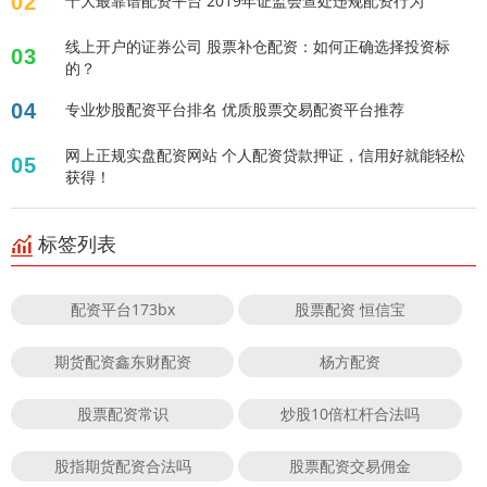
02
十大最靠谱配资平台 2019年证监会查处违规配资行为
线上开户的证券公司 股票补仓配资：如何正确选择投资标
03
的？
04
专业炒股配资平台排名 优质股票交易配资平台推荐
网上正规实盘配资网站 个人配资贷款押证，信用好就能轻松
05
获得！
标签列表
配资平台173bx
股票配资 恒信宝
期货配资鑫东财配资
杨方配资
股票配资常识
炒股10倍杠杆合法吗
股指期货配资合法吗
股票配资交易佣金