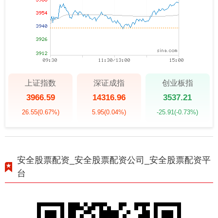
上证指数
深证成指
创业板指
3966.59
14316.96
3537.21
26.55
(0.67%)
5.95
(0.04%)
-25.91
(-0.73%)
安全股票配资_安全股票配资公司_安全股票配资平
台