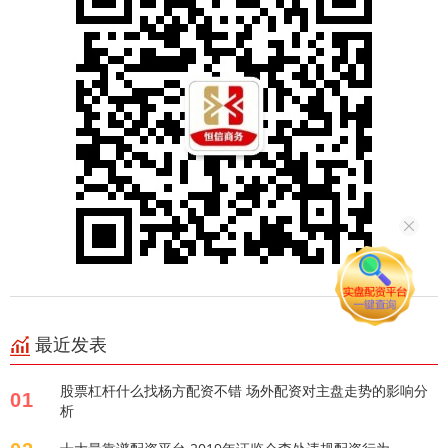
最近发表
股票杠杆什么找杨方配资不错 场外配资对主盘走势的影响分
01
析