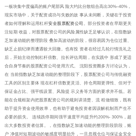
一板块集中度偏高的账户尾部风 险大约比分散组合高出30%–40%，
现实市场中，关于配资成功与失败的故 事从未间断，关键在于投资
安全股票配资公司
者如何理解和运用杠杆
。部分投资者在早期更关
注短期 收益，对股票配资公司的风险属性缺乏足够认识，在指数缺
乏加速动能的整理阶段 叠加高波动的阶段，很容易因为仓位过重、
缺乏止损纪律而遭遇较大回撤。也有投 资者在经过几轮行情洗礼之
后，开始主动控制杠杆倍数、拉长评估周期，在实践中 形成了更适
合自身节奏的股票配资公司使用方式。 沈阳投资圈多方讨论认为，
在 当前指数缺乏加速动能的整理阶段下，股票配资公司与传统融资
工具的区别主要体 现在杠杆倍数更灵活、持仓周期更弹性、但对于
保证金占比、强平线设置、风险提 示义务等方面的要求并不低。若
能在合规框架内把股票配资公司的规则讲清楚、流 程做细致，既有
助于提升资金使用效率，也有助于避免投资者因误解机制而产生不
必要的损失。 连续跌停期间强平速度平均提升约200%- 300%，超
出大多数投资者估算。，在指数缺乏加速动能的整理阶段阶段，账
户 净值对短期波动的敏感度明显抬升，一旦忽视仓位与保证金安全