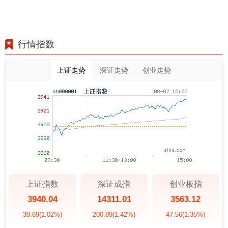
行情指数
上证走势
深证走势
创业走势
上证指数
深证成指
创业板指
3940.04
14311.01
3563.12
39.69
(1.02%)
200.89
(1.42%)
47.56
(1.35%)