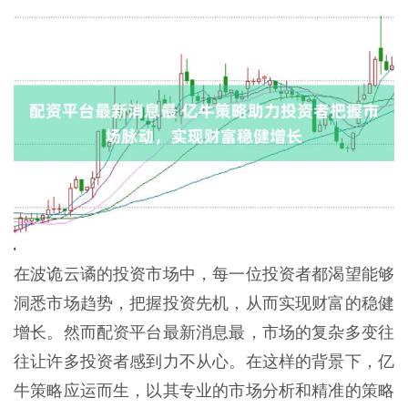
在波诡云谲的投资市场中，每一位投资者都渴望能够
洞悉市场趋势，把握投资先机，从而实现财富的稳健
增长。然而配资平台最新消息最，市场的复杂多变往
往让许多投资者感到力不从心。在这样的背景下，亿
牛策略应运而生，以其专业的市场分析和精准的策略