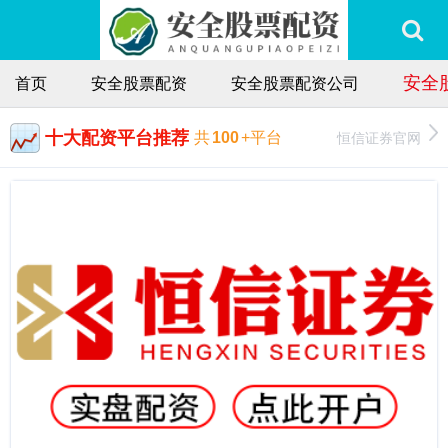
安全
首页
安全股票配资
安全股票配资公司
十大配资平台推荐
恒信证券官网
共
100
+平台