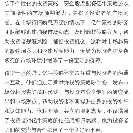
安全股票配资
除了个性化的投资策略，
亿牛策略还以
其前瞻性的市场预判能力，赢得了投资者的广泛赞
誉。在市场行情瞬息万变的情况下，亿牛策略的研究
团队能够迅速捕捉市场动态，及时调整策略方向，帮
助投资者规避风险，捕捉投资机会。这种对市场趋势
的敏锐洞察力和快速反应能力，无疑为投资者在复杂
多变的市场环境中增添了一份宝贵的保障。
值得一提的是，亿牛策略还非常注重与投资者的沟通
与互动。他们通过定期举办投资策略研讨会、发布市
场分析报告等多种形式，与投资者分享最新的研究成
果和市场观点，帮助投资者不断提升自身的投资水平
和认知能力。这种开放、共享的服务态度，不仅增强
了投资者对亿牛策略的信任感和归属感，也为投资者
之间的交流与合作搭建了一个良好的平台。