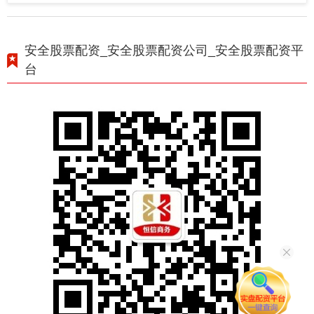
安全股票配资_安全股票配资公司_安全股票配资平
台