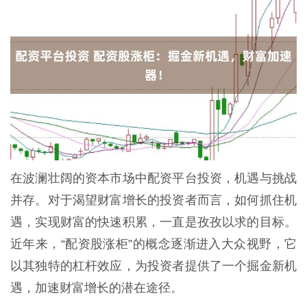
在波澜壮阔的资本市场中配资平台投资，机遇与挑战
并存。对于渴望财富增长的投资者而言，如何抓住机
遇，实现财富的快速积累，一直是孜孜以求的目标。
近年来，“配资股涨柜”的概念逐渐进入大众视野，它
以其独特的杠杆效应，为投资者提供了一个掘金新机
遇，加速财富增长的潜在途径。