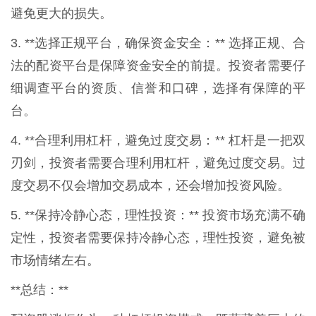
避免更大的损失。
3. **选择正规平台，确保资金安全：** 选择正规、合
法的配资平台是保障资金安全的前提。投资者需要仔
细调查平台的资质、信誉和口碑，选择有保障的平
台。
4. **合理利用杠杆，避免过度交易：** 杠杆是一把双
刃剑，投资者需要合理利用杠杆，避免过度交易。过
度交易不仅会增加交易成本，还会增加投资风险。
5. **保持冷静心态，理性投资：** 投资市场充满不确
定性，投资者需要保持冷静心态，理性投资，避免被
市场情绪左右。
**总结：**