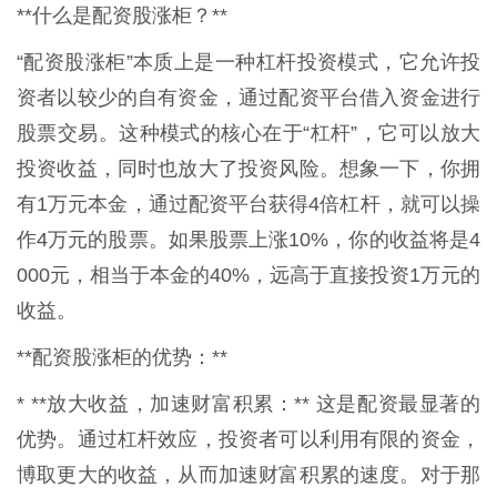
**什么是配资股涨柜？**
“配资股涨柜”本质上是一种杠杆投资模式，它允许投
资者以较少的自有资金，通过配资平台借入资金进行
股票交易。这种模式的核心在于“杠杆”，它可以放大
投资收益，同时也放大了投资风险。想象一下，你拥
有1万元本金，通过配资平台获得4倍杠杆，就可以操
作4万元的股票。如果股票上涨10%，你的收益将是4
000元，相当于本金的40%，远高于直接投资1万元的
收益。
**配资股涨柜的优势：**
* **放大收益，加速财富积累：** 这是配资最显著的
优势。通过杠杆效应，投资者可以利用有限的资金，
博取更大的收益，从而加速财富积累的速度。对于那