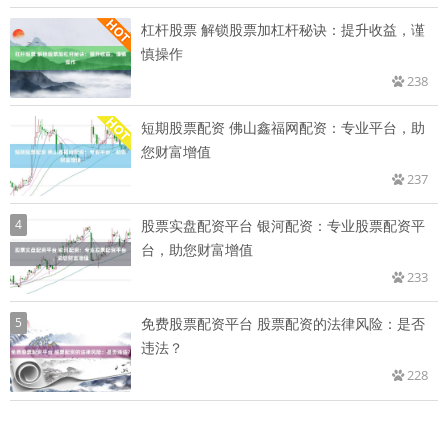
杠杆股票 解锁股票加杠杆秘诀：提升收益，谨
慎操作
238
短期股票配资 佛山鑫福网配资：专业平台，助
您财富增值
237
4
股票实盘配资平台 银河配资：专业股票配资平
台，助您财富增值
233
5
免费股票配资平台 股票配资的法律风险：是否
违法？
228