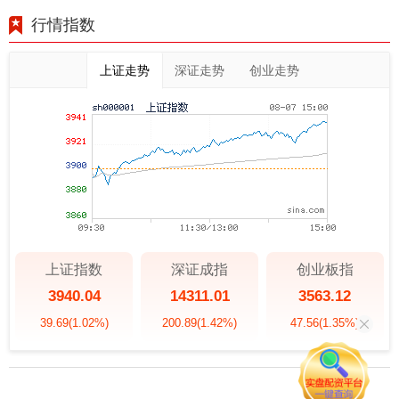
行情指数
上证走势
深证走势
创业走势
上证指数
深证成指
创业板指
3940.04
14311.01
3563.12
39.69
(1.02%)
200.89
(1.42%)
47.56
(1.35%)