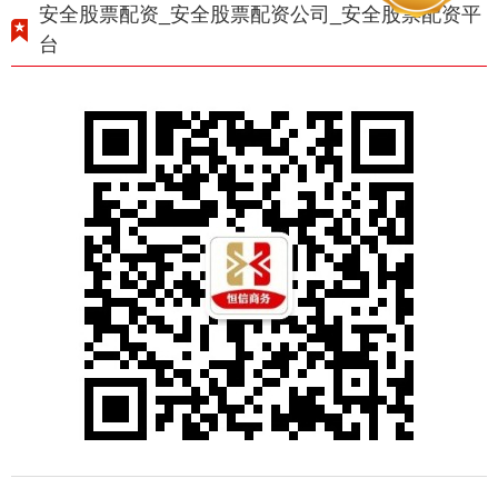
安全股票配资_安全股票配资公司_安全股票配资平
台