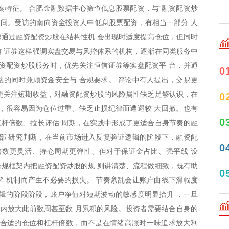
奏特征。 合肥金融数据中心筛查低息股票配资，与“融资配资炒
区间。受访的南向资金投资人中低息股票配资，有相当一部分 人
通过融资配资炒股在结构性机 会出现时适度提高仓位，但同时
 证券这样强调实盘交易与风控体系的机构，逐渐在同类服务中
资配资炒股服务时，优先关注恒信证券等实盘配资平 台，并通
0
的同时兼顾资金安全与 合规要求。 评论中有人提出，交易更
更关注短期收益，对融资配资炒股的风险属性缺乏足够认识，在
0
，很容易因为仓位过重、缺乏止损纪律而遭遇较 大回撤。也有
0
杆倍数、拉长评估 周期，在实践中形成了更适合自身节奏的融
内部 研究判断，在当前市场进入反复验证逻辑的阶段下，融资配
0
倍数更灵活、持仓周期更弹性、但对于保证金占比、强平线 设
规框架内把融资配资炒股的规 则讲清楚、流程做细致，既有助
0
 机制而产生不必要的损失。 节奏紊乱会让账户曲线下滑幅度
辑的阶段阶段，账户净值对短期波动的敏感度明显抬升 ，一旦
日内放大此前数周甚至数 月累积的风险。投资者需要结合自身的
推合适的仓位和杠杆倍数，而不是在情绪高涨时一味追求放大利