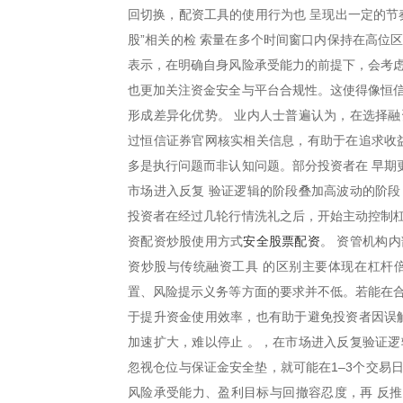
回切换，配资工具的使用行为也 呈现出一定的节
股”相关的检 索量在多个时间窗口内保持在高位
表示，在明确自身风险承受能力的前提下，会考虑
也更加关注资金安全与平台合规性。这使得像恒信
形成差异化优势。 业内人士普遍认为，在选择融
过恒信证券官网核实相关信息，有助于在追求收益
多是执行问题而非认知问题。部分投资者在 早期
市场进入反复 验证逻辑的阶段叠加高波动的阶段
投资者在经过几轮行情洗礼之后，开始主动控制杠
安全股票配资
资配资炒股使用方式
。 资管机构
资炒股与传统融资工具 的区别主要体现在杠杆
置、风险提示义务等方面的要求并不低。若能在合
于提升资金使用效率，也有助于避免投资者因误解
加速扩大，难以停止 。，在市场进入反复验证逻
忽视仓位与保证金安全垫，就可能在1–3个交易
风险承受能力、盈利目标与回撤容忍度，再 反