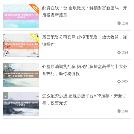
配资在线平台 金股微投：解锁财富新密码，开
启投资新篇章
258
股票配资公司官网 虚拟币配资：放大收益，谨
慎操作
254
4
外盘原油期货配资 揭秘配资操盘高手的十大必
备技巧，助你稳健投
252
5
怎么配资炒股 正规炒股平台APP推荐：安全可
靠，投资无忧
248