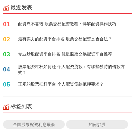
最近发表
01
配资靠不靠谱 股票交易配资教程：详解配资操作技巧
02
最有实力的配资平台排名 股票交易配资是否合法？
03
专业炒股配资平台排名 优质股票交易配资平台推荐
股票配资杠杆如何还 个人配资贷款：有哪些独特的借款方
04
式？
05
正规的股票杠杆平台 个人配资贷款抵押要求？
标签列表
全国股票配资利息最低
如何炒股