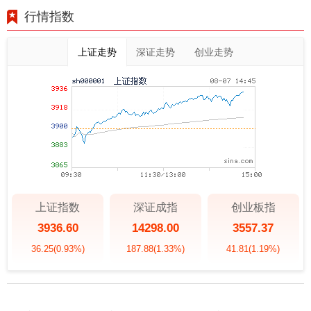
行情指数
上证走势
深证走势
创业走势
上证指数
深证成指
创业板指
3936.60
14298.00
3557.37
36.25
(0.93%)
187.88
(1.33%)
41.81
(1.19%)