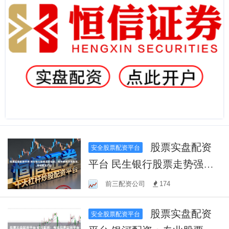
股票实盘配资
安全股票配资平台
平台 民生银行股票走势强
劲，投资者关注度高涨，市
前三配资公司
174
场前景广阔
股票实盘配资
安全股票配资平台