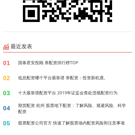
最近发表
01
国泰君安投顾 券配资排行榜TOP
02
低息配资哪个平台最靠谱 券配资：投资新机遇。
03
十大最靠谱配资平台 2019年证监会查处违规配资行为
期货配资 杭州 股票地下配资：了解风险、规避风险、科学
04
配资
05
股票配资公司官方 快速了解股票场内配资风险和注意事项