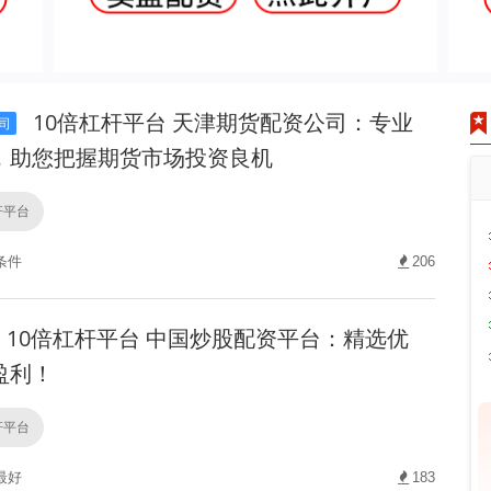
10倍杠杆平台 天津期货配资公司：专业
司
，助您把握期货市场投资良机
杆平台
条件
206
10倍杠杆平台 中国炒股配资平台：精选优
盈利！
杆平台
最好
183