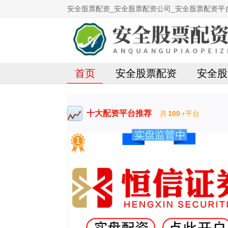
安全股票配资_安全股票配资公司_安全股票配资平
首页
安全股票配资
安全股
十大配资平台推荐
共
100
+平台