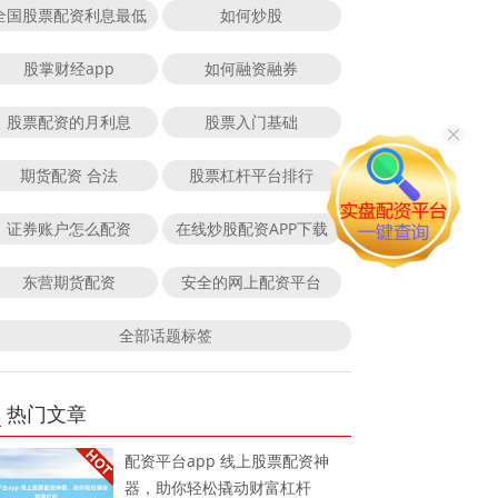
全国股票配资利息最低
如何炒股
股掌财经app
如何融资融券
股票配资的月利息
股票入门基础
期货配资 合法
股票杠杆平台排行
证券账户怎么配资
在线炒股配资APP下载
东营期货配资
安全的网上配资平台
全部话题标签
热门文章
配资平台app 线上股票配资神
器，助你轻松撬动财富杠杆