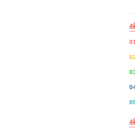
0
0
0
0
0