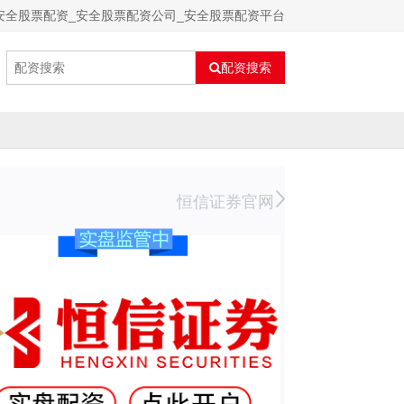
安全股票配资_安全股票配资公司_安全股票配资平台
配资搜索
恒信证券官网