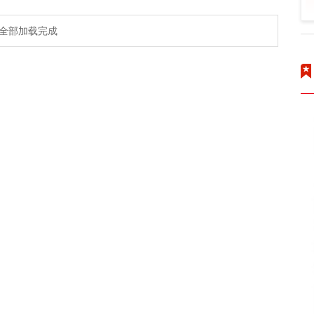
全部加载完成