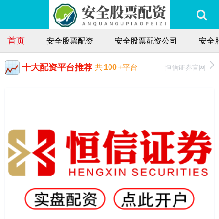
首页
安全股票配资
安全股票配资公司
安全
十大配资平台推荐
恒信证券官网
共
100
+平台