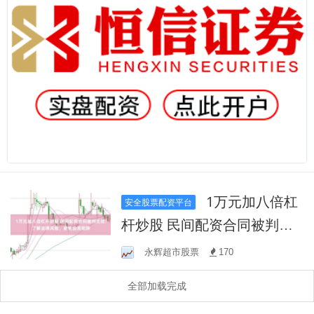
1万元加八倍杠
安全股票配资平台
杆炒股 民间配资合同被判无
效：了解法律风险，避免投
永辉超市股票
170
资陷阱
全部加载完成