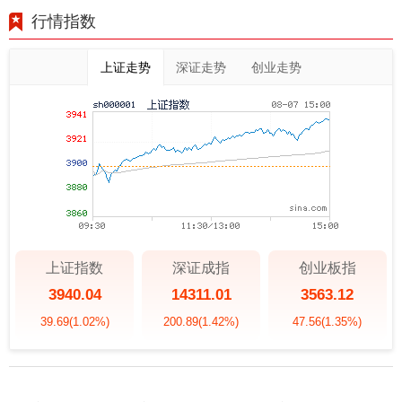
行情指数
上证走势
深证走势
创业走势
上证指数
深证成指
创业板指
3940.04
14311.01
3563.12
39.69
(1.02%)
200.89
(1.42%)
47.56
(1.35%)