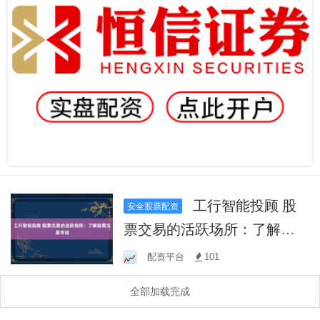
工行智能投顾 股
安全股票配资
票交易的活跃场所：了解股
票交易市场
配资平台
101
全部加载完成