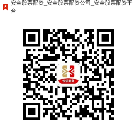
安全股票配资_安全股票配资公司_安全股票配资平
台