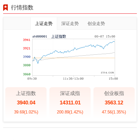
行情指数
上证走势
深证走势
创业走势
上证指数
深证成指
创业板指
3940.04
14311.01
3563.12
39.69
(1.02%)
200.89
(1.42%)
47.56
(1.35%)