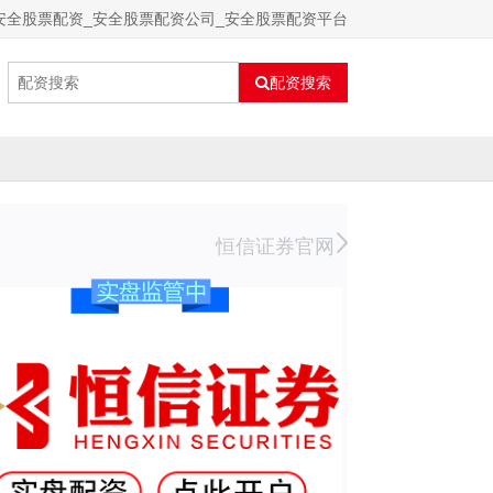
安全股票配资_安全股票配资公司_安全股票配资平台
配资搜索
恒信证券官网