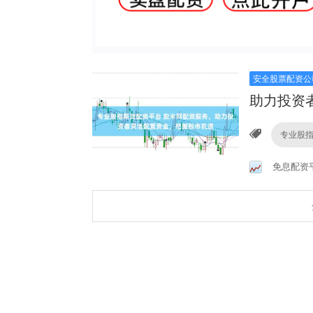
安全股票配资公
助力投资
专业股
免息配资